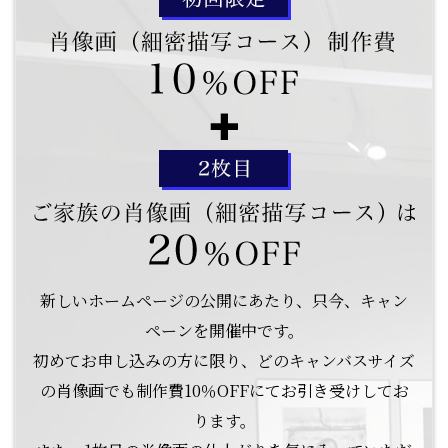
新しいホームページの公開にあたり、只今、キャン
ペーンを開催中です。
初めてお申し込みの方に限り、どのキャンバスサイズ
の肖像画でも制作費10％OFFにてお引き受けしてお
ります。