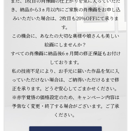
また、1枚目の肖像画の仕上がりを気に入っていただ
き、納品から3ヵ月以内にご家族の肖像画をお申し込
みいただいた場合は、2枚目も20％OFFにて承りま
す。
この機会に、あなたの大切な奥様や娘さんも美しい
絵画にしませんか？
すべての肖像画に納品後6ヵ月間の修正保証もお付け
しております。
私の技術不足により、お手元に届いた作品を気に入
っていただけない場合は、ご納得いただけるまで修
正を承ります。どうぞ安心してごまかせください。
※赤字覚悟の価格設定のため、キャンペーン内容は
予告なく変更・終了する場合がございます。ご了承
ください。