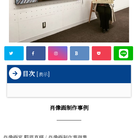
目次
[
]
表示
肖像画制作事例
肖像画家 野原真輝 / 肖像画制作事例集