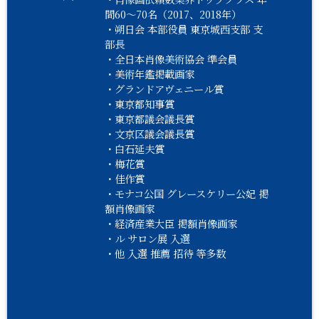
間60〜70名（2017、2018年）
・朔日会 本部役員 東京城西支部 支
部長
・全日本肖像美術協会 準会員
・美術年鑑掲載画家
・グランドアヴェニール賞
・東京都知事賞
・東京都議会議長賞
・文京区議会議長賞
・白石延夫賞
・梅花賞
・佳作賞
・モナコ公国 グレースケリー公妃 掲
額肖像画家
・経済産業大臣 掲額肖像画家
・ル サロン展 入選
・他 入選 推薦 招待 等多数