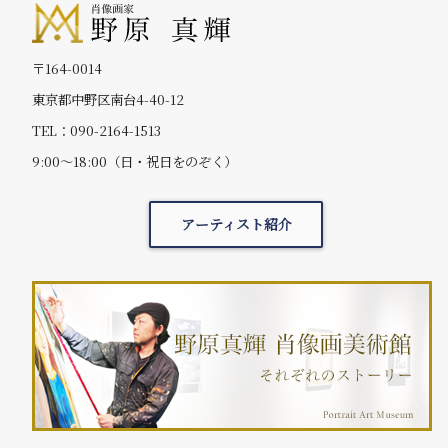
〒164-0014
東京都中野区南台4-40-12
TEL：090-2164-1513
9:00～18:00（日・祝日をのぞく）
アーティスト紹介