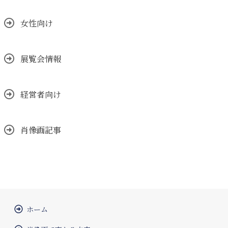
女性向け
展覧会情報
経営者向け
肖像画記事
ホーム