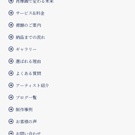
肖像画で変わる未来
サービス&料金
掲額のご案内
納品までの流れ
ギャラリー
選ばれる理由
よくある質問
アーティスト紹介
ブログ一覧
制作事例
お客様の声
お問い合わせ