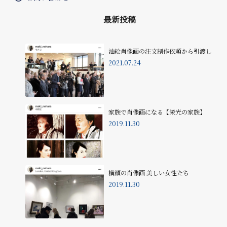
最新投稿
油絵肖像画の注文制作依頼から引渡し
2021.07.24
家族で肖像画になる【栄光の家族】
2019.11.30
横顔の肖像画 美しい女性たち
2019.11.30