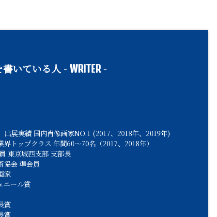
書いている人 -
-
WRITER
出展実績 国内肖像画家NO.1 (2017、2018年、2019年)
界トップクラス 年間60〜70名（2017、2018年）
員 東京城西支部 支部長
術協会 準会員
画家
ェニール賞
長賞
長賞