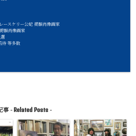
グレースケリー公妃 掲額肖像画家
 掲額肖像画家
入選
招待 等多数
事 -
-
Related Posts