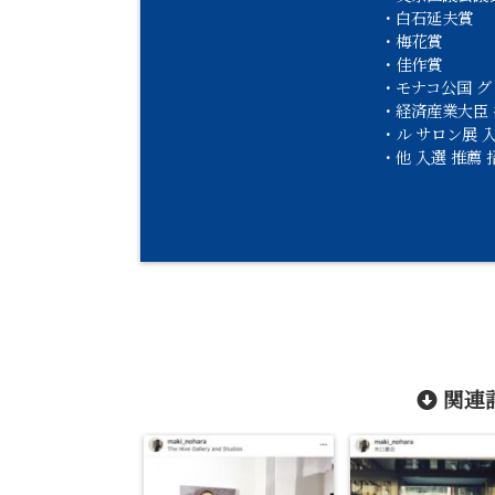
・白石延夫賞
・梅花賞
・佳作賞
・モナコ公国 
・経済産業大臣
・ル サロン展 
・他 入選 推薦 
関連記