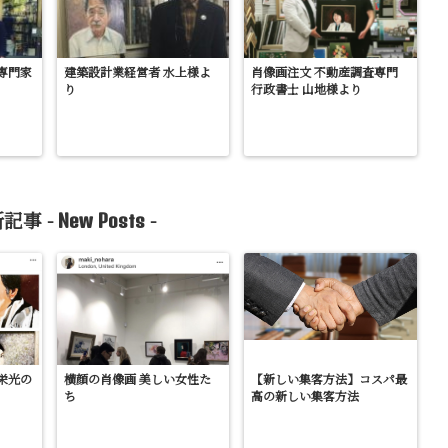
専門家
建築設計業経営者 水上様よ
肖像画注文 不動産調査専門
り
行政書士 山地様より
記事 -
-
New Posts
栄光の
横顔の肖像画 美しい女性た
【新しい集客方法】コスパ最
ち
高の新しい集客方法