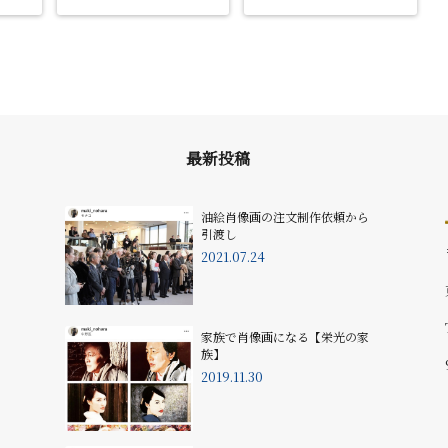
最新投稿
油絵肖像画の注文制作依頼から
引渡し
2021.07.24
家族で肖像画になる【栄光の家
族】
2019.11.30