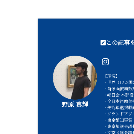
この記事を
【現況】
・世界（12カ国）
・肖像画依頼数業
・朔日会 本部役
・全日本肖像美
野原 真輝
・美術年鑑掲載
・グランドアヴ
・東京都知事賞
・東京都議会議
・文京区議会議