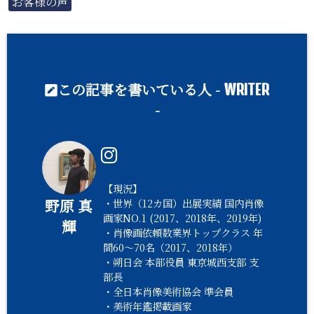
お客様の声
この記事を書いている人 -
WRITER
-
【現況】
野原 真
・世界（12カ国）出展実績 国内肖像
画家NO.1 (2017、2018年、2019年)
輝
・肖像画依頼数業界トップクラス 年
間60〜70名（2017、2018年）
・朔日会 本部役員 東京城西支部 支
部長
・全日本肖像美術協会 準会員
・美術年鑑掲載画家