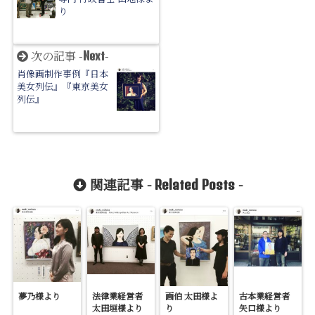
り
次の記事 -
-
Next
肖像画制作事例『日本
美女列伝』『東京美女
列伝』
関連記事 -
-
Related Posts
夢乃様より
法律業経営者
画伯 太田様よ
古本業経営者
太田垣様より
り
矢口様より