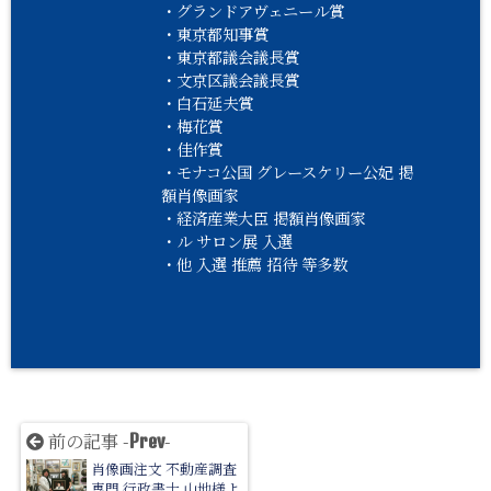
・グランドアヴェニール賞
・東京都知事賞
・東京都議会議長賞
・文京区議会議長賞
・白石延夫賞
・梅花賞
・佳作賞
・モナコ公国 グレースケリー公妃 掲
額肖像画家
・経済産業大臣 掲額肖像画家
・ル サロン展 入選
・他 入選 推薦 招待 等多数
前の記事 -
-
Prev
肖像画注文 不動産調査
専門 行政書士 山地様よ