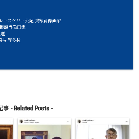
グレースケリー公妃 掲額肖像画家
 掲額肖像画家
入選
招待 等多数
事 -
-
Related Posts