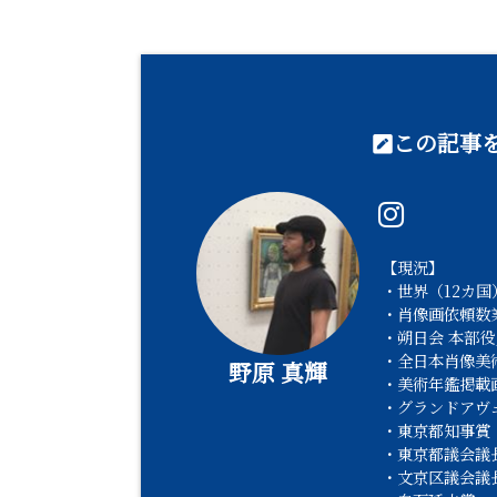
この記事を
【現況】
・世界（12カ国）
・肖像画依頼数業
・朔日会 本部役
・全日本肖像美
野原 真輝
・美術年鑑掲載
・グランドアヴ
・東京都知事賞
・東京都議会議
・文京区議会議