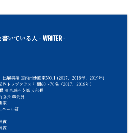
書いている人 -
-
WRITER
出展実績 国内肖像画家NO.1 (2017、2018年、2019年)
界トップクラス 年間60〜70名（2017、2018年）
員 東京城西支部 支部長
術協会 準会員
画家
ェニール賞
長賞
長賞