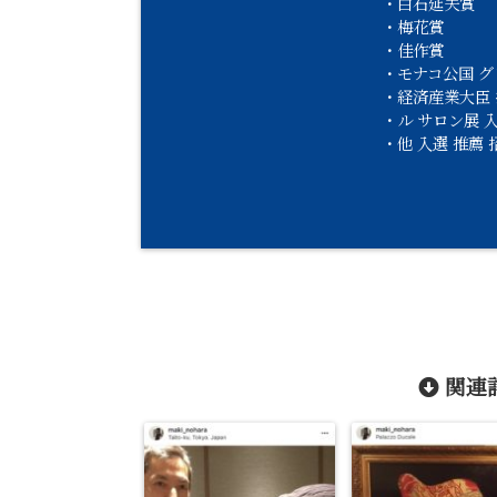
・白石延夫賞
・梅花賞
・佳作賞
・モナコ公国 
・経済産業大臣
・ル サロン展 
・他 入選 推薦 
関連記