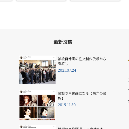
最新投稿
油絵肖像画の注文制作依頼から
引渡し
2021.07.24
家族で肖像画になる【栄光の家
族】
2019.11.30
横顔の肖像画 美しい女性たち