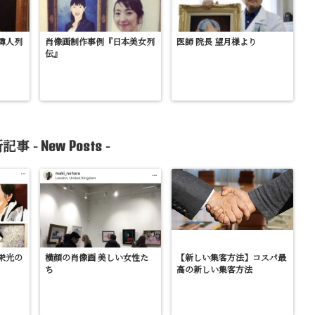
偉人列
肖像画制作事例『日本美女列
医師 院長 望月様より
伝』
記事 -
-
New Posts
栄光の
横顔の肖像画 美しい女性た
【新しい集客方法】コスパ最
ち
高の新しい集客方法