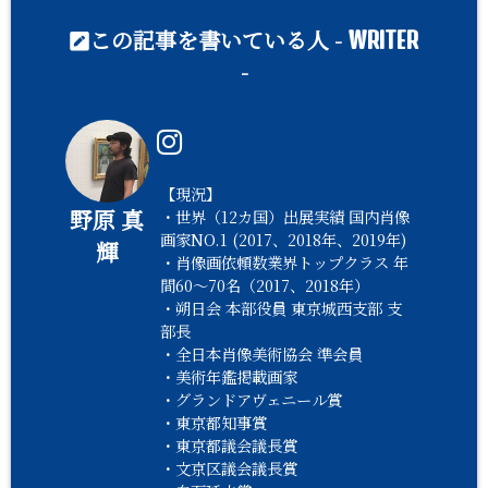
この記事を書いている人 -
WRITER
-
【現況】
野原 真
・世界（12カ国）出展実績 国内肖像
画家NO.1 (2017、2018年、2019年)
輝
・肖像画依頼数業界トップクラス 年
間60〜70名（2017、2018年）
・朔日会 本部役員 東京城西支部 支
部長
・全日本肖像美術協会 準会員
・美術年鑑掲載画家
・グランドアヴェニール賞
・東京都知事賞
・東京都議会議長賞
・文京区議会議長賞