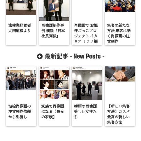
法律業経営者
肖像画制作事
肖像画で お姫
集客の新たな
太田垣様より
例 横顔『日本
様ごっこプロ
方法 集客に効
社長列伝』
ジェクト イタ
く肖像画の注
リア ミラノ編
文制作
最新記事 -
-
New Posts
油絵肖像画の
家族で肖像画
横顔の肖像画
【新しい集客
注文制作依頼
になる【栄光
美しい女性た
方法】コスパ
から引渡し
の家族】
ち
最高の新しい
集客方法