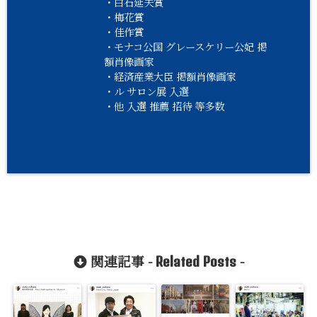
・白石延夫賞
・梅花賞
・佳作賞
・モナコ公国 グレースケリー公妃 掲
額肖像画家
・経済産業大臣 掲額肖像画家
・ル サロン展 入選
・他 入選 推薦 招待 等多数
関連記事 -
-
Related Posts