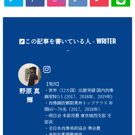
この記事を書いている人 -
WRITER
-
【現況】
野原 真
・世界（12カ国）出展実績 国内肖像
画家NO.1 (2017、2018年、2019年)
輝
・肖像画依頼数業界トップクラス 年
間60〜70名（2017、2018年）
・朔日会 本部役員 東京城西支部 支
部長
・全日本肖像美術協会 準会員
・美術年鑑掲載画家