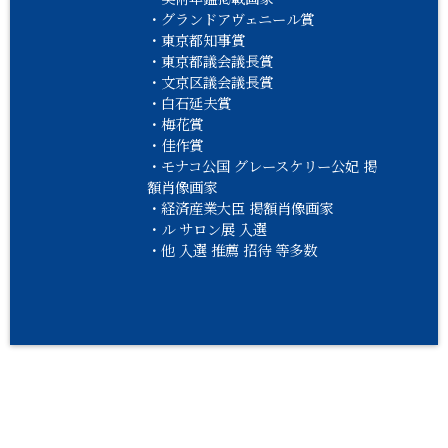
・グランドアヴェニール賞
・東京都知事賞
・東京都議会議長賞
・文京区議会議長賞
・白石延夫賞
・梅花賞
・佳作賞
・モナコ公国 グレースケリー公妃 掲
額肖像画家
・経済産業大臣 掲額肖像画家
・ル サロン展 入選
・他 入選 推薦 招待 等多数