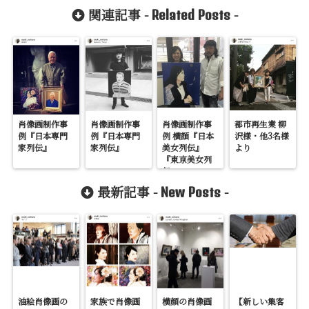
関連記事 -
-
Related Posts
肖像画制作事
肖像画制作事
肖像画制作事
都市再生業 柳
例『日本専門
例『日本専門
例 横顔『日本
沢様・他3名様
家列伝』
家列伝』
美女列伝』
より
『東京美女列
伝』
最新記事 -
-
New Posts
油絵肖像画の
家族で肖像画
横顔の肖像画
【新しい集客