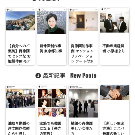
【自分へのご
肖像画制作事
肖像画制作事
不動産業経営
褒美】肖像画
例 東京都知事
例 マンション
者 小原様より
でセレブな お
リノベーショ
姫様体験 モナ
ン アート付き
コ公国編
最新記事 -
-
New Posts
油絵肖像画の
家族で肖像画
横顔の肖像画
【新しい集客
注文制作依頼
になる【栄光
美しい女性た
方法】コスパ
から引渡し
の家族】
ち
最高の新しい