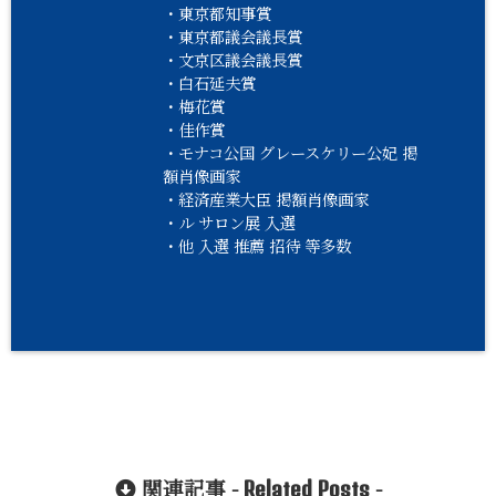
・東京都知事賞
・東京都議会議長賞
・文京区議会議長賞
・白石延夫賞
・梅花賞
・佳作賞
・モナコ公国 グレースケリー公妃 掲
額肖像画家
・経済産業大臣 掲額肖像画家
・ル サロン展 入選
・他 入選 推薦 招待 等多数
関連記事 -
-
Related Posts