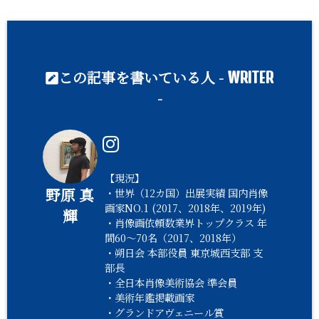
この記事を書いている人 -
WRITER
-
【現況】
野原 真
・世界（12カ国）出展実績 国内肖像
画家NO.1 (2017、2018年、2019年)
輝
・肖像画依頼数業界トップクラス 年
間60〜70名（2017、2018年）
・朔日会 本部役員 東京城西支部 支
部長
・全日本肖像美術協会 準会員
・美術年鑑掲載画家
・グランドアヴェニール賞