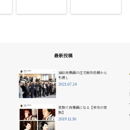
最新投稿
油絵肖像画の注文制作依頼から
引渡し
2021.07.24
家族で肖像画になる【栄光の家
族】
2019.11.30