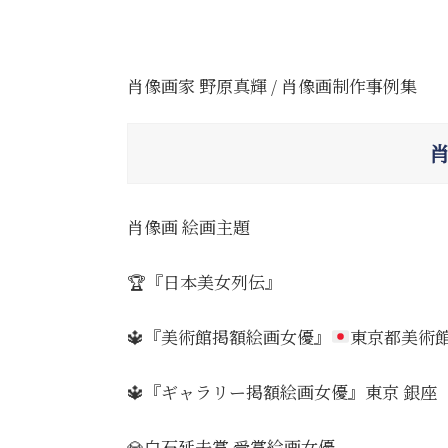
肖像画家 野原真輝 / 肖像画制作事例集
肖像画 絵画主題
🏆『日本美女列伝』
🔱
『美術館掲額絵画女優』
東京都美術館
🔱『ギャラリー掲額絵画女優』東京 銀座
💎白石延夫賞 受賞絵画女優