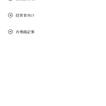
経営者向け
肖像画記事