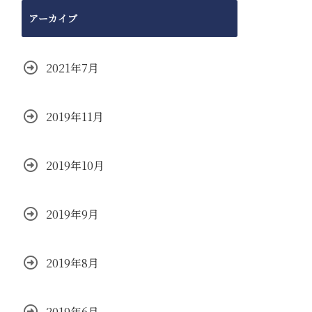
アーカイブ
2021年7月
2019年11月
2019年10月
2019年9月
2019年8月
2019年6月