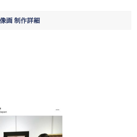
像画 制作詳細