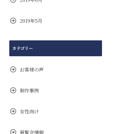
2019年5月
カテゴリー
お客様の声
制作事例
女性向け
展覧会情報