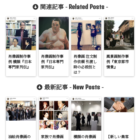
関連記事 -
-
Related Posts
肖像画制作事
肖像画制作事
肖像画 注文制
風景画制作事
例 横顔『日本
例『日本専門
作依頼 引渡し
例『東京都市
専門家列伝』
家列伝』
時の必殺技と
情景』
は？
最新記事 -
-
New Posts
油絵肖像画の
家族で肖像画
横顔の肖像画
【新しい集客