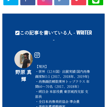
この記事を書いている人 -
WRITER
-
【現況】
野原 真
・世界（12カ国）出展実績 国内肖像
画家NO.1 (2017、2018年、2019年)
輝
・肖像画依頼数業界トップクラス 年
間60〜70名（2017、2018年）
・朔日会 本部役員 東京城西支部 支
部長
・全日本肖像美術協会 準会員
・美術年鑑掲載画家