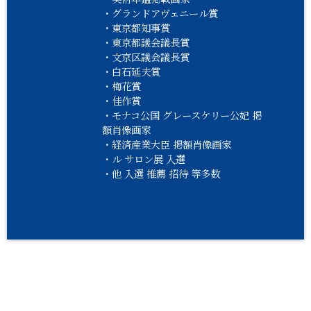
・グランドアヴェニール賞
・東京都知事賞
・東京都議会議長賞
・文京区議会議長賞
・白石延夫賞
・梅花賞
・佳作賞
・モナコ公国 グレースケリー公妃 掲
額肖像画家
・経済産業大臣 掲額肖像画家
・ル サロン展 入選
・他 入選 推薦 招待 等多数