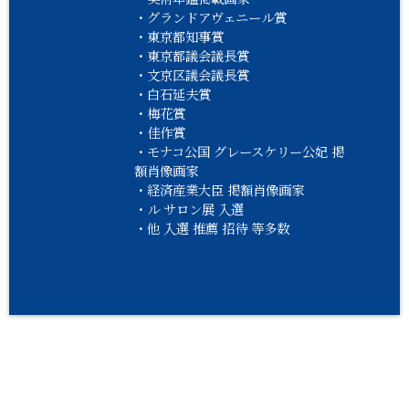
・グランドアヴェニール賞
・東京都知事賞
・東京都議会議長賞
・文京区議会議長賞
・白石延夫賞
・梅花賞
・佳作賞
・モナコ公国 グレースケリー公妃 掲
額肖像画家
・経済産業大臣 掲額肖像画家
・ル サロン展 入選
・他 入選 推薦 招待 等多数