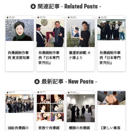
関連記事 -
-
Related Posts
肖像画制作事
肖像画制作事
書道家師範 カ
肖像画制作事
例 東京都知事
例『日本専門
ク様より
例『日本専門
家列伝』
家列伝』
最新記事 -
-
New Posts
油絵肖像画の
家族で肖像画
横顔の肖像画
【新しい集客