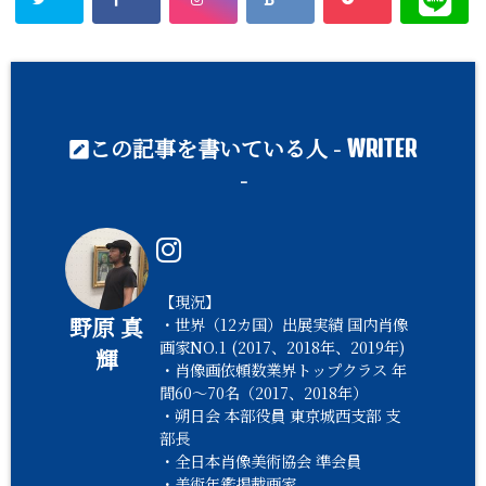
この記事を書いている人 -
WRITER
-
【現況】
野原 真
・世界（12カ国）出展実績 国内肖像
画家NO.1 (2017、2018年、2019年)
輝
・肖像画依頼数業界トップクラス 年
間60〜70名（2017、2018年）
・朔日会 本部役員 東京城西支部 支
部長
・全日本肖像美術協会 準会員
・美術年鑑掲載画家