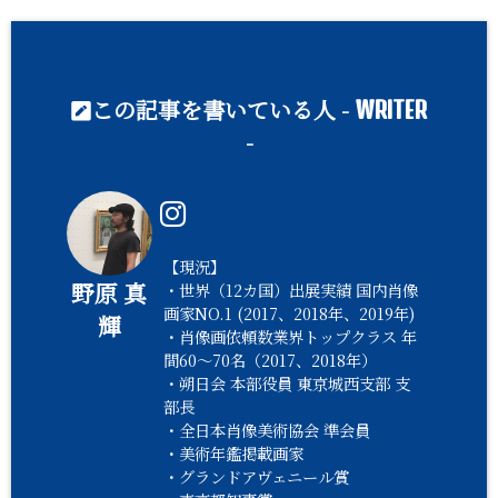
この記事を書いている人 -
WRITER
-
【現況】
野原 真
・世界（12カ国）出展実績 国内肖像
画家NO.1 (2017、2018年、2019年)
輝
・肖像画依頼数業界トップクラス 年
間60〜70名（2017、2018年）
・朔日会 本部役員 東京城西支部 支
部長
・全日本肖像美術協会 準会員
・美術年鑑掲載画家
・グランドアヴェニール賞