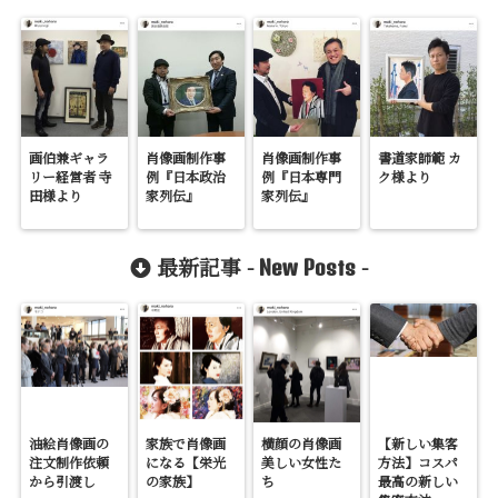
画伯兼ギャラ
肖像画制作事
肖像画制作事
書道家師範 カ
リー経営者 寺
例『日本政治
例『日本専門
ク様より
田様より
家列伝』
家列伝』
最新記事 -
-
New Posts
油絵肖像画の
家族で肖像画
横顔の肖像画
【新しい集客
注文制作依頼
になる【栄光
美しい女性た
方法】コスパ
から引渡し
の家族】
ち
最高の新しい