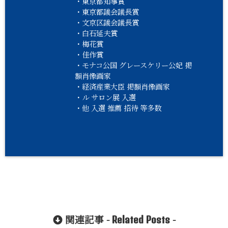
・東京都知事賞
・東京都議会議長賞
・文京区議会議長賞
・白石延夫賞
・梅花賞
・佳作賞
・モナコ公国 グレースケリー公妃 掲
額肖像画家
・経済産業大臣 掲額肖像画家
・ル サロン展 入選
・他 入選 推薦 招待 等多数
関連記事 -
-
Related Posts