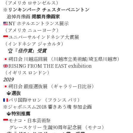
（アメリカ ロサンゼルス）
※
リンキンパーク チェスターベニントン
追悼肖像画
掲額肖像画家
NY ホテルエントランス展示
（アメリカ ニューヨーク）
ユニバーサルインドネシア大賞展
（インドネシア ジャカルタ）
🏆『
佳作
賞
』
受賞
朔日会 川越巡回展 （川越市立美術館/埼玉県川越市）
RISING FROM THE EAST exhibition
（イギリス ロンドン）
2019
朔日会 銀座選抜展 （ギャラリー日比谷）
🔱
選抜
パリ国際サロン （フランス パリ）
※ジャポニスム2018 響きあう魂 参加企画
🔱
特別推薦
モナコ・日本芸術祭
グレースケリー 生誕90周年記念展 （モナコ）