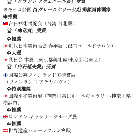
🏆『
グランド
アヴェニール賞
』
受賞
※モナコ公国 👸
グレースケリー公妃
掲額肖像画家
🔱推薦
台日藝術博覧会（台湾 台北駅）
🏆『
梅花賞
』
受賞
🔱
推薦
近代日本美術協会 春季展（銀座ゴールドサロン）
🔱
入選
朔日会 本展（東京都美術館/東京都台東区）
🏆『
白石延夫賞
』
受賞
国際公募フィンランド美術賞展
（フィンランド アラヤルヴィ）
🔱
特別推薦
国際平和美術展（神奈川県民ホールギャラリー/神奈川県
横浜市）
🔱
推薦
ロンドン ギャラリーグループ展
🔱
推薦
世界遺産シェーンブルン宮殿