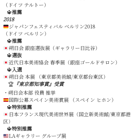
（ドイツ テルトー）
🔱
推薦
2018
ジャパンフェスティバル ベルリン2018
（ドイツ ベルリン）
🔱
推薦
朔日会 銀座選抜展（ギャラリー日比谷）
🔱
選抜
近代日本美術協会 春季展（銀座ゴールドサロン）
🔱
入選
朔日会 本展 （東京都美術館/東京都台東区）
🏆
『東京都知事賞』受賞
・朔日会本部 役員 推挙
国際公募スペイン美術賞展 （スペイン ヒホン）
🔱
特別推薦
日本フランス現代美術世界展（国立新美術館/東京都港
区）
🔱
特別推薦
LAギャラリー グループ展