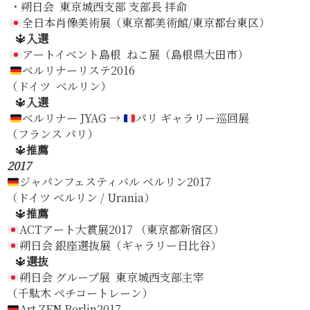
・朔日会 東京城西支部 支部長 拝命
全日本肖像美術展（東京都美術館/東京都台東区）
🔱
入選
アートイベント島根 ねこ展（島根県大田市）
ベルリナーリステ2016
（ドイツ ベルリン）
🔱
入選
ベルリナー JYAG →
パリ ギャラリー巡回展
（フランス パリ）
🔱
推薦
2017
ジャパンフェスティバル ベルリン2017
（ドイツ ベルリン / Urania）
🔱
推薦
ACTアート大賞展2017 （東京都新宿区）
朔日会 銀座選抜展（ギャラリー日比谷）
🔱
選抜
朔日会 グループ展 東京城西支部主宰
（千駄木 ペチコートレーン）
Art ZEN Berlin2017