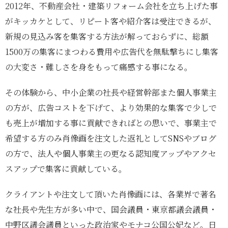
2012年、不動産会社・建築リフォーム会社を立ち上げた事
がキッカケとして、リピート客や紹介客は受注できるが、
新規の見込み客を集客する方法が解っておらずに、総額
1500万の集客にまつわる費用や広告代を無駄撃ちにし集客
の大変さ・難しさを身をもって痛感する事になる。
その体験から、中小企業の社長や経営幹部また個人事業主
の方が、広告コストを下げて、より効果的な集客で少しで
も売上が増加する事に貢献できればとの思いで、事業主で
希望する方のみ肖像画を注文した返礼としてSNSやブログ
の方で、法人や個人事業主の更なる認知度アップやアクセ
スアップで集客に貢献している。
クライアントや注文して頂いた肖像画には、各業界で著名
な社長や先生方が多い中で、国会議員・東京都議会議員・
中野区議会議員といった政治家やモナコ公国公妃など。日