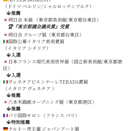
（ドイツ ベルリン/シャルロッテンブルク）
🔱
推薦
朔日会 本展 （東京都美術館/東京都台東区）
🏆『東京都議会議長賞』受賞
朔日会 グループ展（東京都台東区）
国際公募イタリア美術賞展
（イタリア シチリア）
🔱
入選
日本フランス現代美術世界展（国立新美術館/東京都港
区）
🔱
入選
ヴェネチアビエンナーレTERADA賞展
（イタリア ヴェネチア ）
🔱
推薦
六本木画廊オープニング展（東京都港区）
🔱
推薦
パリ国際サロン（フランス パリ）
🔱
特別推薦
テルトー市主催 ジャパンアート展