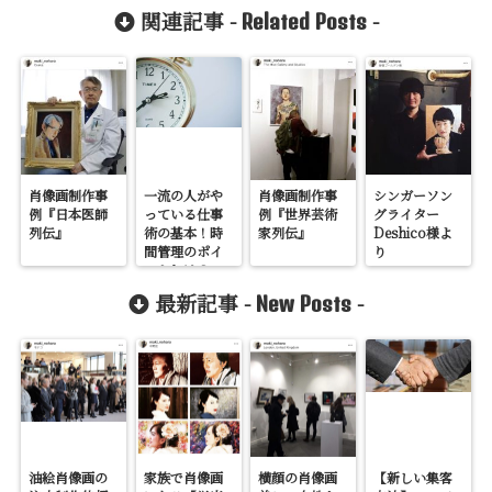
関連記事 -
-
Related Posts
肖像画制作事
一流の人がや
肖像画制作事
シンガーソン
例『日本医師
っている仕事
例『世界芸術
グライター
列伝』
術の基本！時
家列伝』
Deshico様よ
間管理のポイ
り
ントとは？
最新記事 -
-
New Posts
油絵肖像画の
家族で肖像画
横顔の肖像画
【新しい集客