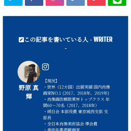
この記事を書いている人 -
WRITER
-
【現況】
野原 真
・世界（12カ国）出展実績 国内肖像
画家NO.1 (2017、2018年、2019年)
輝
・肖像画依頼数業界トップクラス 年
間60〜70名（2017、2018年）
・朔日会 本部役員 東京城西支部 支
部長
・全日本肖像美術協会 準会員
・美術年鑑掲載画家