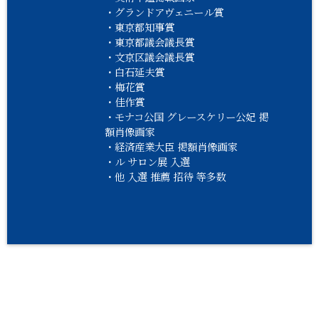
・グランドアヴェニール賞
・東京都知事賞
・東京都議会議長賞
・文京区議会議長賞
・白石延夫賞
・梅花賞
・佳作賞
・モナコ公国 グレースケリー公妃 掲
額肖像画家
・経済産業大臣 掲額肖像画家
・ル サロン展 入選
・他 入選 推薦 招待 等多数