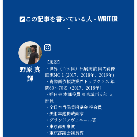
この記事を書いている人 -
WRITER
-
【現況】
野原 真
・世界（12カ国）出展実績 国内肖像
画家NO.1 (2017、2018年、2019年)
輝
・肖像画依頼数業界トップクラス 年
間60〜70名（2017、2018年）
・朔日会 本部役員 東京城西支部 支
部長
・全日本肖像美術協会 準会員
・美術年鑑掲載画家
・グランドアヴェニール賞
・東京都知事賞
・東京都議会議長賞