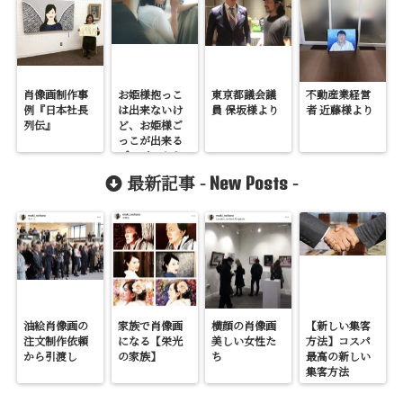
肖像画制作事
お姫様抱っこ
東京都議会議
不動産業経営
例『日本社長
は出来ないけ
員 保坂様より
者 近藤様より
列伝』
ど、お姫様ご
っこが出来る
プロジェクト
肖像画制作
最新記事 -
-
New Posts
油絵肖像画の
家族で肖像画
横顔の肖像画
【新しい集客
注文制作依頼
になる【栄光
美しい女性た
方法】コスパ
から引渡し
の家族】
ち
最高の新しい
集客方法