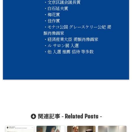
・文京区議会議長賞
・白石延夫賞
・梅花賞
・佳作賞
・モナコ公国 グレースケリー公妃 掲
額肖像画家
・経済産業大臣 掲額肖像画家
・ル サロン展 入選
・他 入選 推薦 招待 等多数
関連記事 -
-
Related Posts